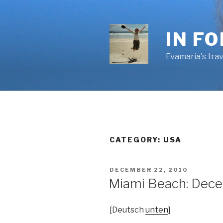
Skip
to
content
IN F
Evamaria's trav
CATEGORY:
USA
POSTED
DECEMBER 22, 2010
ON
Miami Beach: Dece
[Deutsch
unten
]