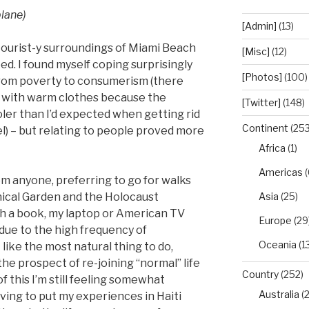
lane)
[Admin]
(13)
tourist-y surroundings of Miami Beach
[Misc]
(12)
ed. I found myself coping surprisingly
[Photos]
(100)
from poverty to consumerism (there
g with warm clothes because the
[Twitter]
(148)
er than I’d expected when getting rid
Continent
(253
l) – but relating to people proved more
Africa
(1)
Americas
(
om anyone, preferring to go for walks
nical Garden and the Holocaust
Asia
(25)
ith a book, my laptop or American TV
Europe
(29
due to the high frequency of
Oceania
(1
t like the most natural thing to do,
the prospect of re-joining “normal” life
Country
(252)
f this I’m still feeling somewhat
Australia
(2
ving to put my experiences in Haiti