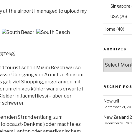
Singapore
y at the airport I managed to upload my
USA
(26)
Home
(40)
ARCHIVES
ugzeug)
Archives
d touristischen Miami Beach war so
 krasse Übergang von Armut zu Konsum
(es gab viel Shopping, angefangen mit
RECENT PO
r um einiges kühler war als erwartet
eider in Jacmel liess) – aber der
New url!
r schwerer.
September 21, 20
eren (den Strand entlang, zum
New Zealand 2
December 26, 20
Holocaust-Denkmal) oder machte es
 meinem Laptop oder amerikanischem