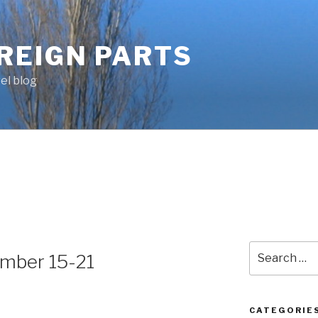
OREIGN PARTS
el blog
Search
mber 15-21
for:
CATEGORIE