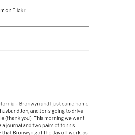
um
on Flickr:
lifornia – Bronwyn and I just came home
husband Jon, and Jon’s going to drive
hile (thank you!). This morning we went
, a journal and two pairs of tennis
se that Bronwyn got the day off work, as