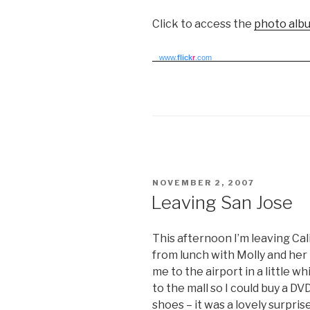
Click to access the
photo alb
www.
flick
r
.com
POSTED
NOVEMBER 2, 2007
ON
Leaving San Jose
This afternoon I’m leaving Ca
from lunch with Molly and her 
me to the airport in a little w
to the mall so I could buy a DVD
shoes – it was a lovely surpri