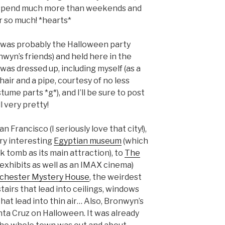
o spend much more than weekends and
er so much! *hearts*
e was probably the Halloween party
nwyn’s friends) and held here in the
as dressed up, including myself (as a
thair and a pipe, courtesy of no less
ume parts *g*), and I’ll be sure to post
 very pretty!
 Francisco (I seriously love that city!),
ery interesting
Egyptian museum
(which
ck tomb as its main attraction), to
The
exhibits as well as an IMAX cinema)
chester Mystery House
, the weirdest
tairs that lead into ceilings, windows
at lead into thin air… Also, Bronwyn’s
ta Cruz on Halloween. It was already