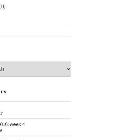
(11)
STS
17
016: week 4
16