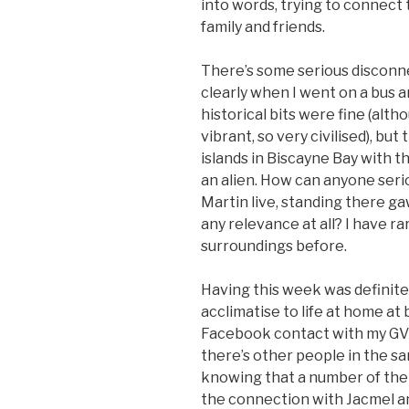
into words, trying to connect 
family and friends.
There’s some serious disconne
clearly when I went on a bus a
historical bits were fine (alt
vibrant, so very civilised), but
islands in Biscayne Bay with th
an alien. How can anyone seri
Martin live, standing there ga
any relevance at all? I have r
surroundings before.
Having this week was definitel
acclimatise to life at home at 
Facebook contact with my GVN 
there’s other people in the sa
knowing that a number of them
the connection with Jacmel an