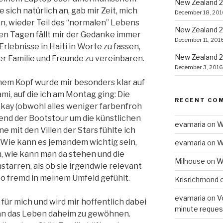
New Zealand 2
 sich natürlich an, gab mir Zeit, mich
December 18, 201
, wieder Teil des “normalen” Lebens
New Zealand 2
en Tagen fällt mir der Gedanke immer
December 11, 201
Erlebnisse in Haiti in Worte zu fassen,
New Zealand 2
r Familie und Freunde zu vereinbaren.
December 3, 2016
nem Kopf wurde mir besonders klar auf
mi, auf die ich am Montag ging: Die
RECENT CO
kay (obwohl alles weniger farbenfroh
ährend der Bootstour um die künstlichen
evamaria
on
W
e mit den Villen der Stars fühlte ich
 Wie kann es jemandem wichtig sein,
evamaria
on
W
, wie kann man da stehen und die
Milhouse
on
W
tarren, als ob sie irgendwie relevant
so fremd in meinem Umfeld gefühlt.
Krisrichmond
evamaria
on
V
für mich und wird mir hoffentlich dabei
minute reques
 an das Leben daheim zu gewöhnen.