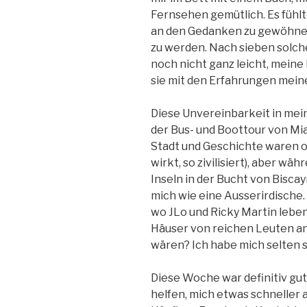
Fernsehen gemütlich. Es fühlte
an den Gedanken zu gewöhnen
zu werden. Nach sieben solch
noch nicht ganz leicht, meine 
sie mit den Erfahrungen meine
Diese Unvereinbarkeit in mei
der Bus- und Boottour von Mia
Stadt und Geschichte waren o
wirkt, so zivilisiert), aber w
Inseln in der Bucht von Biscayn
mich wie eine Ausserirdische.
wo JLo und Ricky Martin leben
Häuser von reichen Leuten ans
wären? Ich habe mich selten 
Diese Woche war definitiv gut 
helfen, mich etwas schneller