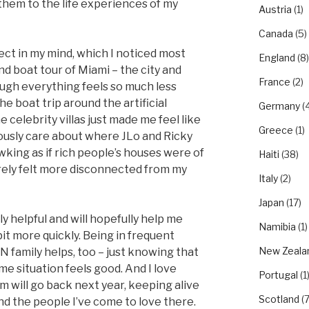
them to the life experiences of my
Austria
(1)
Canada
(5)
ct in my mind, which I noticed most
England
(8)
nd boat tour of Miami – the city and
France
(2)
hough everything feels so much less
 the boat trip around the artificial
Germany
(4
e celebrity villas just made me feel like
Greece
(1)
ously care about where JLo and Ricky
wking as if rich people’s houses were of
Haiti
(38)
arely felt more disconnected from my
Italy
(2)
Japan
(17)
y helpful and will hopefully help me
Namibia
(1)
bit more quickly. Being in frequent
New Zeala
family helps, too – just knowing that
me situation feels good. And I love
Portugal
(1
 will go back next year, keeping alive
Scotland
(7
d the people I’ve come to love there.