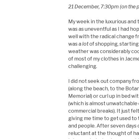
21 December, 7:30pm (on the p
My week in the luxurious and 
was as uneventful as I had hop
well with the radical change 
was a
lot
of shopping, startin
weather was considerably cool
of most of my clothes in Jacme
challenging.
I did not seek out company fr
(along the beach, to the Bota
Memorial) or curl up in bed w
(which is almost unwatchable 
commercial breaks). It just fel
giving me time to get used to 
and people. After seven days o
reluctant at the thought of ha