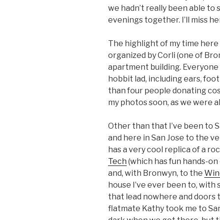
we hadn’t really been able t
evenings together. I’ll miss h
The highlight of my time her
organized by Corli (one of Bro
apartment building. Everyone w
hobbit lad, including ears, foo
than four people donating cost
my photos soon, as we were all
Other than that I’ve been to San
and here in San Jose to the v
has a very cool replica of a ro
Tech
(which has fun hands-on 
and, with Bronwyn, to the
Win
house I’ve ever been to, with s
that lead nowhere and doors th
flatmate Kathy took me to San