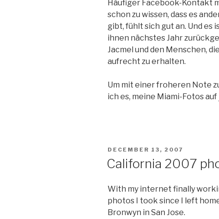
Häufiger Facebook-Kontakt mi
schon zu wissen, dass es ande
gibt, fühlt sich gut an. Und es 
ihnen nächstes Jahr zurückge
Jacmel und den Menschen, die
aufrecht zu erhalten.
Um mit einer froheren Note z
ich es, meine Miami-Fotos auf
POSTED
DECEMBER 13, 2007
ON
California 2007 ph
With my internet finally workin
photos I took since I left hom
Bronwyn in San Jose.