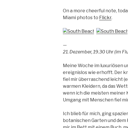
On a more cheerful note, toda
Miami photos to
Flickr
.
—
21. Dezember, 19.30 Uhr (im Fl
Meine Woche im luxuriösen un
ereignislos wie erhofft. Der
fiel mir überraschend leicht 
warmen Kleidern, da das Wette
wenn ich die meisten meiner Kl
Umgang mit Menschen fiel mi
Ich blieb für mich, ging spazi
botanischen Garten und dem 
mir im Bett mit einem Buch,