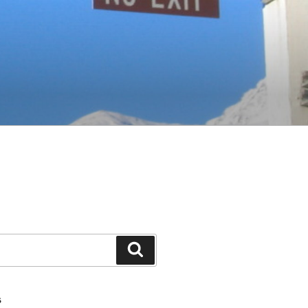
Search
S