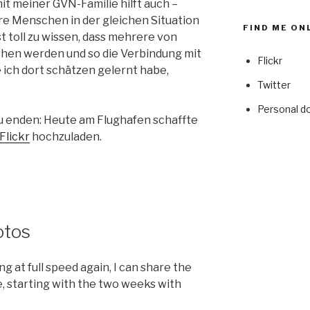
t meiner GVN-Familie hilft auch –
re Menschen in der gleichen Situation
FIND ME ON
ist toll zu wissen, dass mehrere von
hen werden und so die Verbindung mit
Flickr
 ich dort schätzen gelernt habe,
Twitter
Personal d
u enden: Heute am Flughafen schaffte
Flickr
hochzuladen.
otos
g at full speed again, I can share the
e, starting with the two weeks with