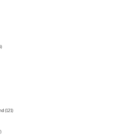
)
nd
(121)
)
)